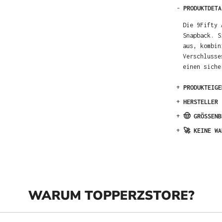
-
PRODUKTDETA
Die 9Fifty 
Snapback. S
aus, kombin
Verschlusse
einen siche
+
PRODUKTEIGE
+
HERSTELLER
+
🤠 GRÖSSENB
+
🚀 KEINE WA
WARUM TOPPERZSTORE?