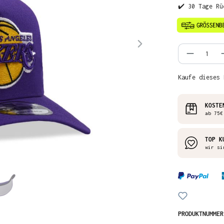
✔️ 30 Tage Rü
Produkt
Kaufe dieses 
KOSTE
ab 75€
TOP K
wir si
PRODUKTNUMME