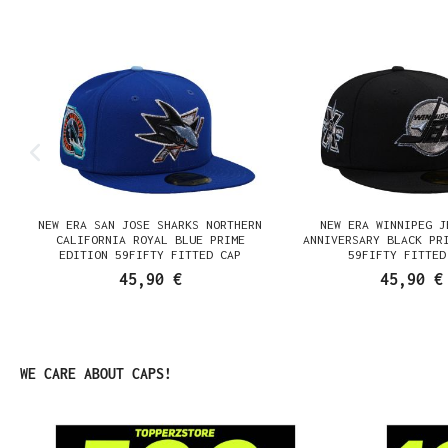
NEW ERA SAN JOSE SHARKS NORTHERN
NEW ERA WINNIPEG J
N
CALIFORNIA ROYAL BLUE PRIME
ANNIVERSARY BLACK PR
EDITION 59FIFTY FITTED CAP
59FIFTY FITTED
45,90 €
45,90 €
Produktgalerie überspringen
WE CARE ABOUT CAPS!