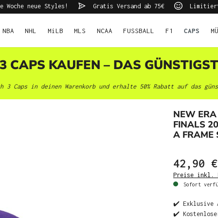
e Woche neue Styles!
Gratis Versand ab 75€
Limitier
NBA
NHL
MiLB
MLS
NCAA
FUSSBALL
F1
CAPS
M
 3 CAPS KAUFEN – DAS GÜNSTIGS
h 3 Caps in deinen Warenkorb und erhalte 50% Rabatt auf das güns
NEW ERA
FINALS 2
A FRAME
42,90 €
Preise inkl. 
Sofort verfü
✔️ Exklusive 
✔️ Kostenlose