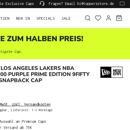
te Exclusive Caps
Fragen? Email hi@topperzstore.de
ÜTZEN
NEW IN
SPECIALS
SALE
TE ZUM HALBEN PREIS!
tigste Cap.
 LOS ANGELES LAKERS NBA
000 PURPLE PRIME EDITION 9FIFTY
 SNAPBACK CAP
MwSt. zzgl. Versandkosten
gbar, Lieferzeit: 1-3 Werktage
Auswahl an Premium Caps
r Versand ab 75€