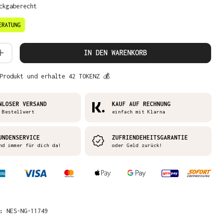
ckgaberecht
 Anzahl: Gib den gewünschten Wert ein 
IN DEN WARENKORB
Produkt und erhalte 42 TOKENZ 💰
NLOSER VERSAND
KAUF AUF RECHNUNG
 Bestellwert
einfach mit Klarna
UNDENSERVICE
ZUFRIENDEHEITSGARANTIE
nd immer für dich da!
oder Geld zurück!
R:
NES-NG-11749