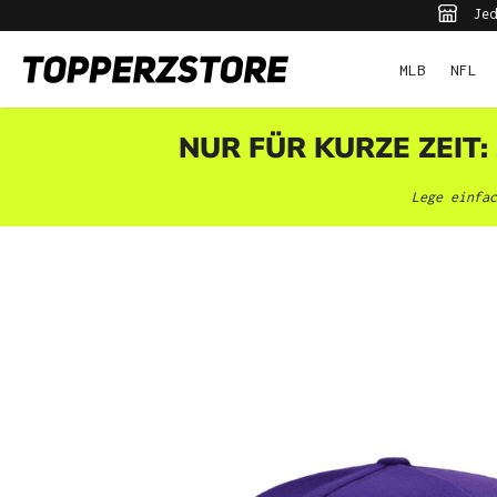
Jed
pringen
Zur Hauptnavigation springen
MLB
NFL
NUR FÜR KURZE ZEIT:
Lege einfac
Bildergalerie überspringen