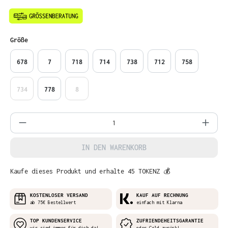
auswählen
Größe
678
7
718
714
738
712
758
734
778
8
Produkt Anzahl: Gib den gewünschten Wer
IN DEN WARENKORB
Kaufe dieses Produkt und erhalte 45 TOKENZ 💰
KOSTENLOSER VERSAND
KAUF AUF RECHNUNG
ab 75€ Bestellwert
einfach mit Klarna
TOP KUNDENSERVICE
ZUFRIENDEHEITSGARANTIE
wir sind immer für dich da!
oder Geld zurück!