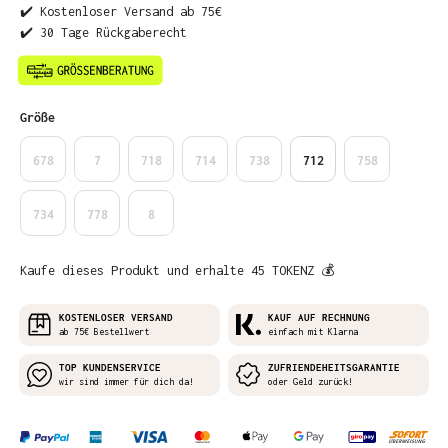
✔️ Kostenloser Versand ab 75€
✔️ 30 Tage Rückgaberecht
auswählen
Größe
678
7
718
714
738
712
758
734
778
8
Kaufe dieses Produkt und erhalte 45 TOKENZ 💰
KOSTENLOSER VERSAND
KAUF AUF RECHNUNG
ab 75€ Bestellwert
einfach mit Klarna
TOP KUNDENSERVICE
ZUFRIENDEHEITSGARANTIE
wir sind immer für dich da!
oder Geld zurück!