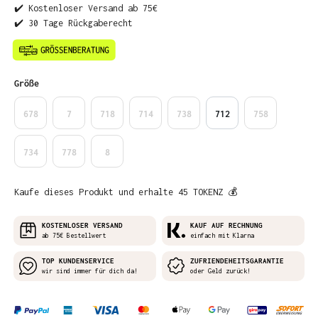
✔️ Kostenloser Versand ab 75€
✔️ 30 Tage Rückgaberecht
auswählen
Größe
678
7
718
714
738
712
758
734
778
8
Kaufe dieses Produkt und erhalte 45 TOKENZ 💰
KOSTENLOSER VERSAND
KAUF AUF RECHNUNG
ab 75€ Bestellwert
einfach mit Klarna
TOP KUNDENSERVICE
ZUFRIENDEHEITSGARANTIE
wir sind immer für dich da!
oder Geld zurück!