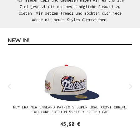
Wir lieben Caps und deswegen haben wir es uns zum
Ziel gesetzt dir die beste mögliche Auswahl zu
bieten. Wir setzen Trends und möchten dich jede
Woche mit neuen Styles überraschen.
NEW IN!
Produktgalerie überspringen
NEW ERA NEW ENGLAND PATRIOTS SUPER BOWL XXXVI CHROME
TWO TONE EDITION 59FIFTY FITTED CAP
45,90 €