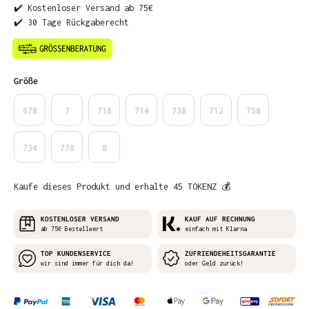
✔️ Kostenloser Versand ab 75€
✔️ 30 Tage Rückgaberecht
auswählen
Größe
678
7
718
714
738
712
758
734
778
8
Kaufe dieses Produkt und erhalte 45 TOKENZ 💰
KOSTENLOSER VERSAND
KAUF AUF RECHNUNG
ab 75€ Bestellwert
einfach mit Klarna
TOP KUNDENSERVICE
ZUFRIENDEHEITSGARANTIE
wir sind immer für dich da!
oder Geld zurück!