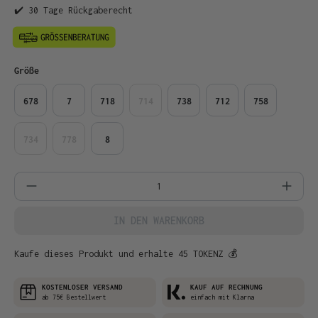
✔️ 30 Tage Rückgaberecht
auswählen
Größe
678
7
718
714
738
712
758
734
778
8
Produkt Anzahl: Gib den gewünschten Wer
IN DEN WARENKORB
Kaufe dieses Produkt und erhalte 45 TOKENZ 💰
KOSTENLOSER VERSAND
KAUF AUF RECHNUNG
ab 75€ Bestellwert
einfach mit Klarna