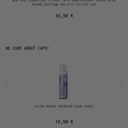
NEW ERA TENNESSEE TITANS 10TH ANNIVERSARY OCEAN BLUE
PRIME EDITION 59FIFTY FITTED CAP
45,90 €
Produktgalerie überspringen
WE CARE ABOUT CAPS!
JASON MARKK PREMIUM FOAM SPRAY
19,90 €