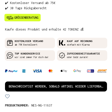
✔️ Kostenloser Versand ab 75€
✔️ 30 Tage Rückgaberecht
Kaufe dieses Produkt und erhalte 42 TOKENZ 💰
KOSTENLOSER VERSAND
KAUF AUF RECHNUNG
ab 75€ Bestellwert
einfach mit Klarna
TOP KUNDENSERVICE
ZUFRIENDEHEITSGARANTIE
wir sind immer für dich da!
oder Geld zurück!
BENACHRICHTIGT WERDEN, SOBALD ARTIKEL WIEDER LIEFERBAR IST!
PRODUKTNUMMER:
NES-NG-11637