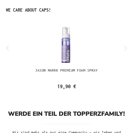
Produktgalerie überspringen
WE CARE ABOUT CAPS!
JASON MARKK PREMIUM FOAM SPRAY
19,90 €
WERDE EIN TEIL DER TOPPERZFAMILY!
Wir sind mehr als nur eine Community – wir leben und