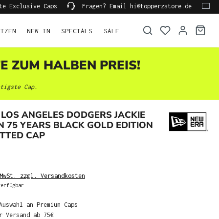
te Exclusive Caps
Fragen? Email hi@topperzstore.de
ÜTZEN
NEW IN
SPECIALS
SALE
TE ZUM HALBEN PREIS!
tigste Cap.
LOS ANGELES DODGERS JACKIE
 75 YEARS BLACK GOLD EDITION
ITTED CAP
MwSt. zzgl. Versandkosten
erfügbar
Auswahl an Premium Caps
r Versand ab 75€