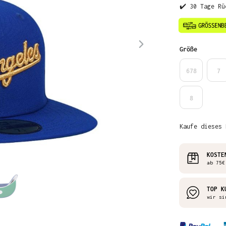
✔️ 30 Tage Rü
auswähl
Größe
678
7
8
Kaufe dieses 
KOSTE
ab 75€
TOP K
wir si