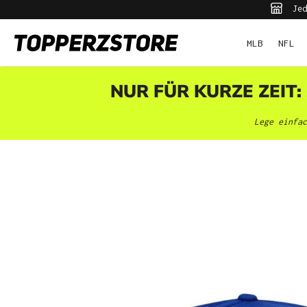
Jed
pringen
Zur Hauptnavigation springen
MLB
NFL
NUR FÜR KURZE ZEIT:
Lege einfac
Bildergalerie überspringen