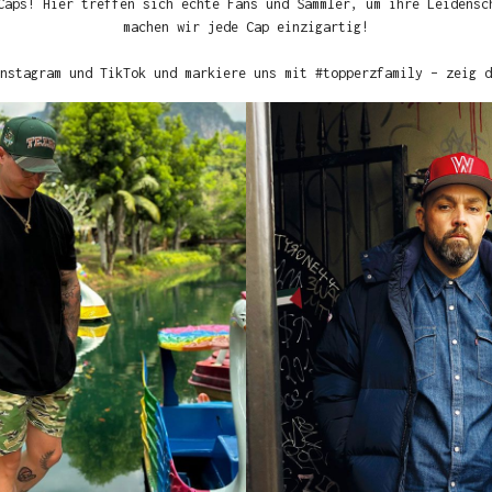
Caps! Hier treffen sich echte Fans und Sammler, um ihre Leidensc
machen wir jede Cap einzigartig!
nstagram und TikTok und markiere uns mit #topperzfamily – zeig d