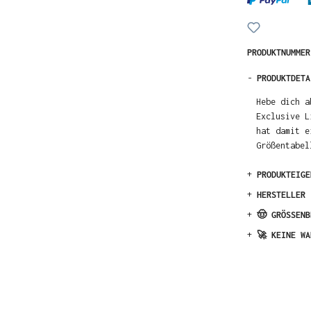
PRODUKTNUMME
-
PRODUKTDETA
Hebe dich a
Exclusive L
hat damit e
Größentabel
+
PRODUKTEIGE
+
HERSTELLER
+
🤠 GRÖSSENB
+
🚀 KEINE WA