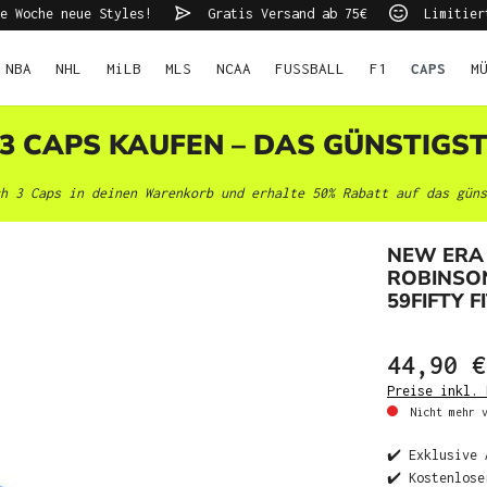
e Woche neue Styles!
Gratis Versand ab 75€
Limitier
NBA
NHL
MiLB
MLS
NCAA
FUSSBALL
F1
CAPS
M
 3 CAPS KAUFEN – DAS GÜNSTIGS
h 3 Caps in deinen Warenkorb und erhalte 50% Rabatt auf das güns
NEW ERA 
ROBINSON
59FIFTY F
44,90 €
Preise inkl. 
Nicht mehr v
✔️ Exklusive 
✔️ Kostenlose