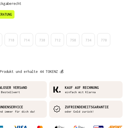
ckgaberecht
en
718
714
738
712
758
734
778
Produkt und erhalte 44 TOKENZ 💰
NLOSER VERSAND
KAUF AUF RECHNUNG
 Bestellwert
einfach mit Klarna
UNDENSERVICE
ZUFRIENDEHEITSGARANTIE
nd immer für dich da!
oder Geld zurück!