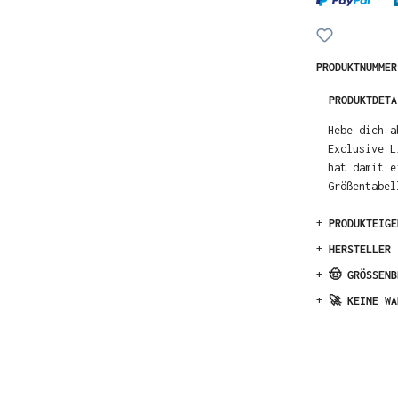
PRODUKTNUMME
-
PRODUKTDETA
Hebe dich a
Exclusive L
hat damit e
Größentabel
+
PRODUKTEIGE
+
HERSTELLER
+
🤠 GRÖSSENB
+
🚀 KEINE WA