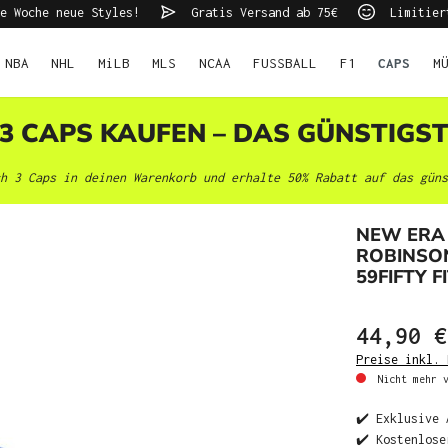
e Woche neue Styles!
Gratis Versand ab 75€
Limitier
NBA
NHL
MiLB
MLS
NCAA
FUSSBALL
F1
CAPS
M
 3 CAPS KAUFEN – DAS GÜNSTIGS
h 3 Caps in deinen Warenkorb und erhalte 50% Rabatt auf das güns
NEW ERA 
ROBINSON
59FIFTY F
44,90 €
Preise inkl. 
Nicht mehr v
✔️ Exklusive 
✔️ Kostenlose