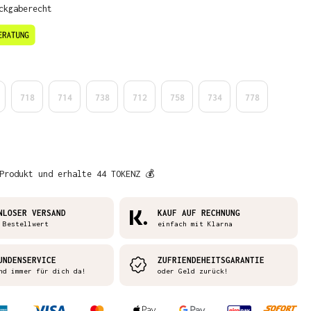
ckgaberecht
en
718
714
738
712
758
734
778
Produkt und erhalte 44 TOKENZ 💰
NLOSER VERSAND
KAUF AUF RECHNUNG
 Bestellwert
einfach mit Klarna
UNDENSERVICE
ZUFRIENDEHEITSGARANTIE
nd immer für dich da!
oder Geld zurück!