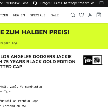
te Exclusive Caps
Fragen? Email hi@topperzstore.de
ÜTZEN
NEW IN
SPECIALS
SALE
TE ZUM HALBEN PREIS!
tigste Cap.
LOS ANGELES DODGERS JACKIE
 75 YEARS BLACK GOLD EDITION
ITTED CAP
MwSt. zzgl. Versandkosten
erfügbar
Auswahl an Premium Caps
r Versand ab 75€