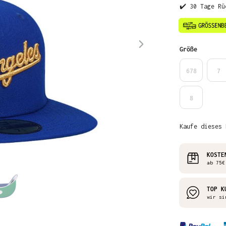
✔️ 30 Tage Rü
auswähl
Größe
678
7
8
Kaufe dieses 
KOSTE
ab 75€
TOP K
wir si