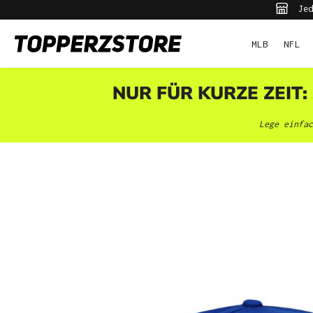
Jed
pringen
Zur Hauptnavigation springen
MLB
NFL
NUR FÜR KURZE ZEIT:
Lege einfac
Bildergalerie überspringen