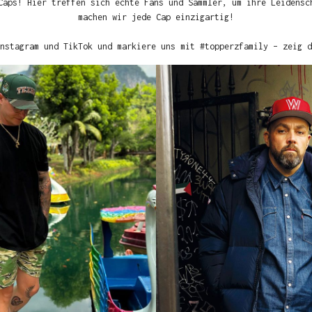
Caps! Hier treffen sich echte Fans und Sammler, um ihre Leidensc
machen wir jede Cap einzigartig!
nstagram und TikTok und markiere uns mit #topperzfamily – zeig d