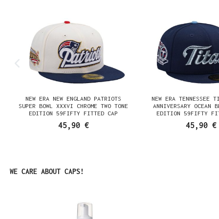
NEW ERA NEW ENGLAND PATRIOTS
NEW ERA TENNESSEE T
N
SUPER BOWL XXXVI CHROME TWO TONE
ANNIVERSARY OCEAN B
EDITION 59FIFTY FITTED CAP
EDITION 59FIFTY FI
45,90 €
45,90 €
Produktgalerie überspringen
WE CARE ABOUT CAPS!