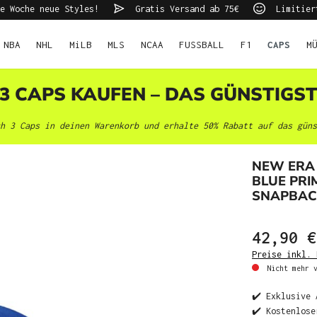
e Woche neue Styles!
Gratis Versand ab 75€
Limitier
NBA
NHL
MiLB
MLS
NCAA
FUSSBALL
F1
CAPS
M
 3 CAPS KAUFEN – DAS GÜNSTIGS
h 3 Caps in deinen Warenkorb und erhalte 50% Rabatt auf das güns
NEW ERA
BLUE PRI
SNAPBAC
42,90 €
Preise inkl. 
Nicht mehr v
✔️ Exklusive 
✔️ Kostenlose