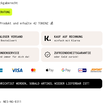
ckgaberecht
Produkt und erhalte 42 TOKENZ 💰
NLOSER VERSAND
KAUF AUF RECHNUNG
 Bestellwert
einfach mit Klarna
UNDENSERVICE
ZUFRIENDEHEITSGARANTIE
nd immer für dich da!
oder Geld zurück!
HRICHTIGT WERDEN, SOBALD ARTIKEL WIEDER LIEFERBAR IST!
R:
NES-NG-8311