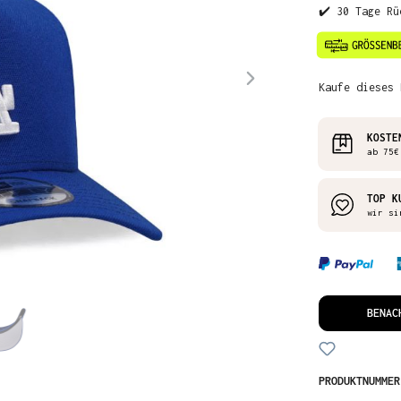
✔️ 30 Tage Rü
Kaufe dieses 
KOSTE
ab 75€
TOP K
wir si
BENAC
PRODUKTNUMME