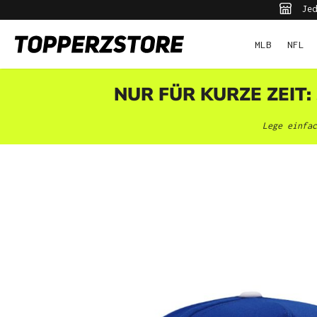
Jed
pringen
Zur Hauptnavigation springen
MLB
NFL
NUR FÜR KURZE ZEIT:
Lege einfac
Bildergalerie überspringen