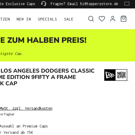
te Exclusive Caps
Fragen? Email hi@topperzstore.de
ÜTZEN
NEW IN
SPECIALS
SALE
TE ZUM HALBEN PREIS!
tigste Cap.
 LOS ANGELES DODGERS CLASSIC
ME EDITION 9FIFTY A FRAME
K CAP
MwSt. zzgl. Versandkosten
erfügbar
Auswahl an Premium Caps
r Versand ab 75€