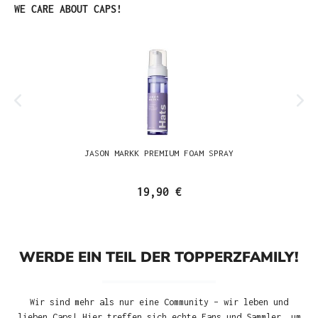
Produktgalerie überspringen
WE CARE ABOUT CAPS!
JASON MARKK PREMIUM FOAM SPRAY
19,90 €
WERDE EIN TEIL DER TOPPERZFAMILY!
Wir sind mehr als nur eine Community – wir leben und
lieben Caps! Hier treffen sich echte Fans und Sammler, um