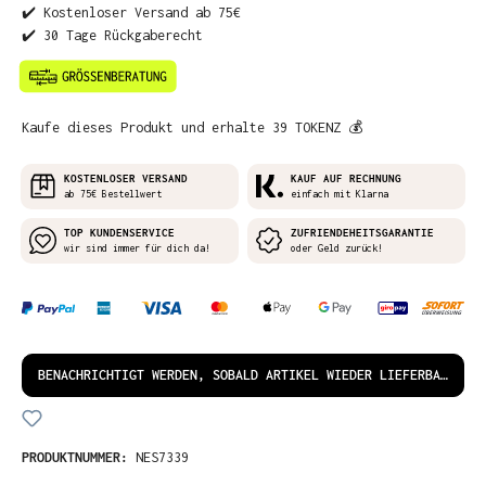
✔️ Kostenloser Versand ab 75€
✔️ 30 Tage Rückgaberecht
Kaufe dieses Produkt und erhalte 39 TOKENZ 💰
KOSTENLOSER VERSAND
KAUF AUF RECHNUNG
ab 75€ Bestellwert
einfach mit Klarna
TOP KUNDENSERVICE
ZUFRIENDEHEITSGARANTIE
wir sind immer für dich da!
oder Geld zurück!
BENACHRICHTIGT WERDEN, SOBALD ARTIKEL WIEDER LIEFERBAR IST!
PRODUKTNUMMER:
NES7339