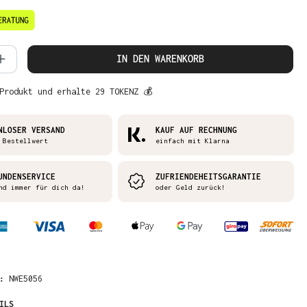
 Anzahl: Gib den gewünschten Wert ein 
IN DEN WARENKORB
Produkt und erhalte 29 TOKENZ 💰
NLOSER VERSAND
KAUF AUF RECHNUNG
 Bestellwert
einfach mit Klarna
UNDENSERVICE
ZUFRIENDEHEITSGARANTIE
nd immer für dich da!
oder Geld zurück!
R:
NWE5056
ILS