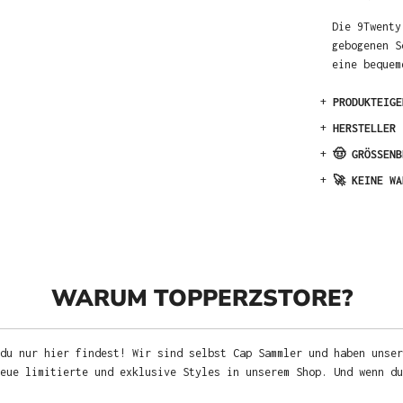
Die 9Twenty
gebogenen S
eine beque
+
PRODUKTEIGE
+
HERSTELLER
+
🤠 GRÖSSENB
+
🚀 KEINE WA
WARUM TOPPERZSTORE?
du nur hier findest! Wir sind selbst Cap Sammler und haben unser
neue limitierte und exklusive Styles in unserem Shop. Und wenn d