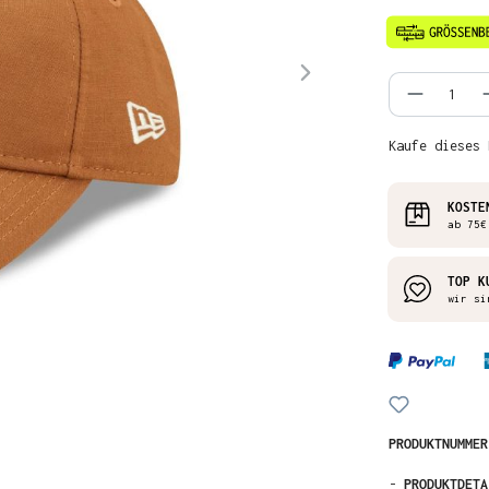
Produkt
Kaufe dieses 
KOSTE
ab 75€
TOP K
wir si
PRODUKTNUMME
-
PRODUKTDETA