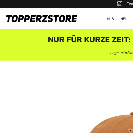
Jed
pringen
Zur Hauptnavigation springen
MLB
NFL
NUR FÜR KURZE ZEIT:
Lege einfac
Bildergalerie überspringen