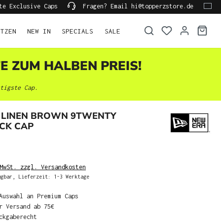
te Exclusive Caps
Fragen? Email hi@topperzstore.de
ÜTZEN
NEW IN
SPECIALS
SALE
TE ZUM HALBEN PREIS!
tigste Cap.
 LINEN BROWN 9TWENTY
CK CAP
MwSt. zzgl. Versandkosten
gbar, Lieferzeit: 1-3 Werktage
Auswahl an Premium Caps
r Versand ab 75€
ckgaberecht