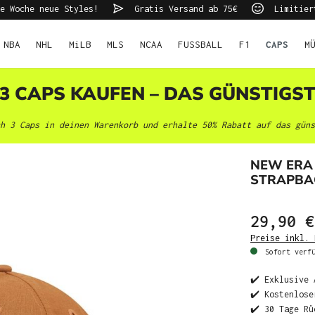
e Woche neue Styles!
Gratis Versand ab 75€
Limitier
NBA
NHL
MiLB
MLS
NCAA
FUSSBALL
F1
CAPS
M
 3 CAPS KAUFEN – DAS GÜNSTIGS
h 3 Caps in deinen Warenkorb und erhalte 50% Rabatt auf das güns
NEW ERA
STRAPBA
29,90 €
Preise inkl. 
Sofort verfü
✔️ Exklusive 
✔️ Kostenlose
✔️ 30 Tage Rü