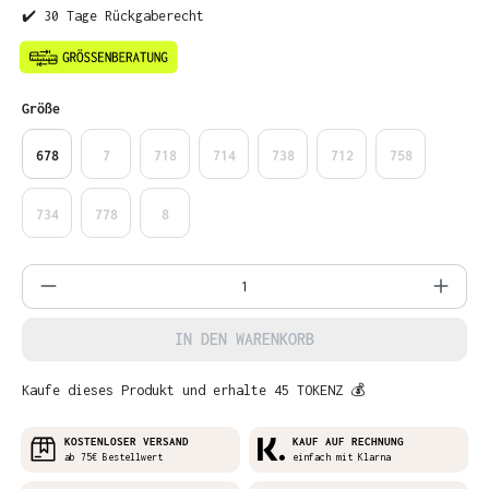
✔️ 30 Tage Rückgaberecht
auswählen
Größe
678
7
718
714
738
712
758
734
778
8
Produkt Anzahl: Gib den gewünschten Wer
IN DEN WARENKORB
Kaufe dieses Produkt und erhalte 45 TOKENZ 💰
KOSTENLOSER VERSAND
KAUF AUF RECHNUNG
ab 75€ Bestellwert
einfach mit Klarna