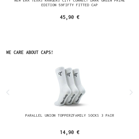
NEW ERA TEXAS RANGERS CITY CONNECT DARK GREEN PRIME
EDITION 59FIFTY FITTED CAP
45,90 €
Produktgalerie überspringen
WE CARE ABOUT CAPS!
PARALLEL UNION TOPPERZFAMILY SOCKS 3 PAIR
14,90 €