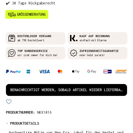
✔️ 30 Tage Rückgaberecht
KOSTENLOSER VERSAND
KAUF AUF RECHNUNG
ab 75€ Bestellwert
einfach mit Klarna
TOP KUNDENSERVICE
ZUFRIENDEHEITSGARANTIE
wir sind immer für dich da!
oder Geld zurück!
BENACHRICHTIGT WERDEN, SOBALD ARTIKEL WIEDER LIEFERBAR IST!
PRODUKTNUMMER:
NKX1016
-
PRODUKTDETAILS
Hochwertige Mütze von New Era, ideal für den Herbst und