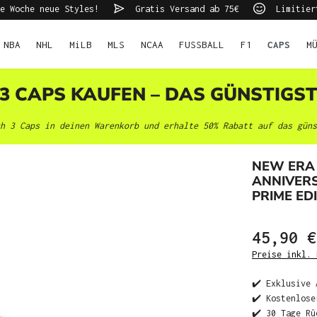
e Woche neue Styles!
Gratis Versand ab 75€
Limitier
NBA
NHL
MiLB
MLS
NCAA
FUSSBALL
F1
CAPS
M
 3 CAPS KAUFEN – DAS GÜNSTIGS
h 3 Caps in deinen Warenkorb und erhalte 50% Rabatt auf das güns
NEW ERA 
ANNIVERS
PRIME EDI
45,90 €
Preise inkl. 
✔️ Exklusive 
✔️ Kostenlose
✔️ 30 Tage Rü