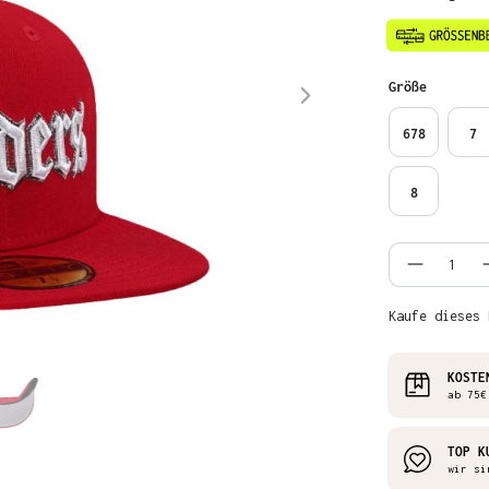
auswähl
Größe
678
7
8
Produkt
Kaufe dieses 
KOSTE
ab 75€
TOP K
wir si