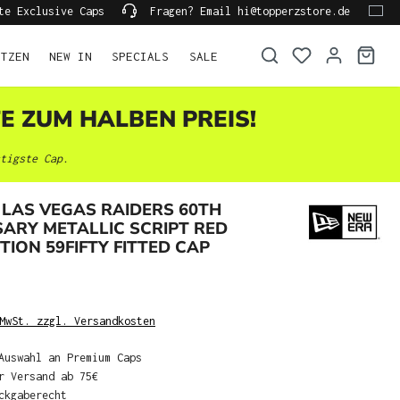
te Exclusive Caps
Fragen? Email hi@topperzstore.de
ÜTZEN
NEW IN
SPECIALS
SALE
TE ZUM HALBEN PREIS!
tigste Cap.
LAS VEGAS RAIDERS 60TH
ARY METALLIC SCRIPT RED
TION 59FIFTY FITTED CAP
MwSt. zzgl. Versandkosten
Auswahl an Premium Caps
r Versand ab 75€
ckgaberecht