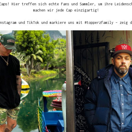
Caps! Hier treffen sich echte Fans und Sammler, um ihre Leidensc
machen wir jede Cap einzigartig!
nstagram und TikTok und markiere uns mit #topperzfamily – zeig d