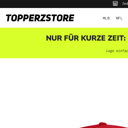
Jed
pringen
Zur Hauptnavigation springen
MLB
NFL
NUR FÜR KURZE ZEIT:
Lege einfac
Bildergalerie überspringen