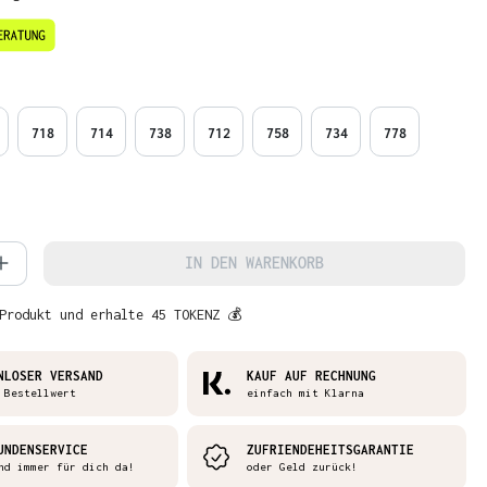
en
718
714
738
712
758
734
778
 Anzahl: Gib den gewünschten Wert ein 
IN DEN WARENKORB
Produkt und erhalte 45 TOKENZ 💰
NLOSER VERSAND
KAUF AUF RECHNUNG
 Bestellwert
einfach mit Klarna
UNDENSERVICE
ZUFRIENDEHEITSGARANTIE
nd immer für dich da!
oder Geld zurück!