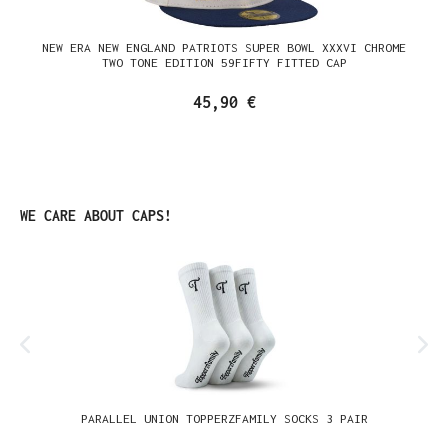
NEW ERA NEW ENGLAND PATRIOTS SUPER BOWL XXXVI CHROME
TWO TONE EDITION 59FIFTY FITTED CAP
45,90 €
Produktgalerie überspringen
WE CARE ABOUT CAPS!
PARALLEL UNION TOPPERZFAMILY SOCKS 3 PAIR