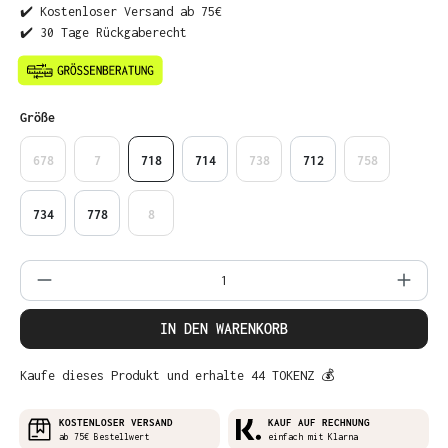
✔️ Kostenloser Versand ab 75€
✔️ 30 Tage Rückgaberecht
auswählen
Größe
678
7
718
714
738
712
758
734
778
8
Produkt Anzahl: Gib den gewünschten Wer
IN DEN WARENKORB
Kaufe dieses Produkt und erhalte 44 TOKENZ 💰
KOSTENLOSER VERSAND
KAUF AUF RECHNUNG
ab 75€ Bestellwert
einfach mit Klarna