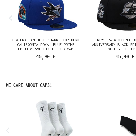
NEW ERA SAN JOSE SHARKS NORTHERN
NEW ERA WINNIPEG J
N
CALIFORNIA ROYAL BLUE PRIME
ANNIVERSARY BLACK PR
EDITION 59FIFTY FITTED CAP
59FIFTY FITTED
45,90 €
45,90 €
Produktgalerie überspringen
WE CARE ABOUT CAPS!