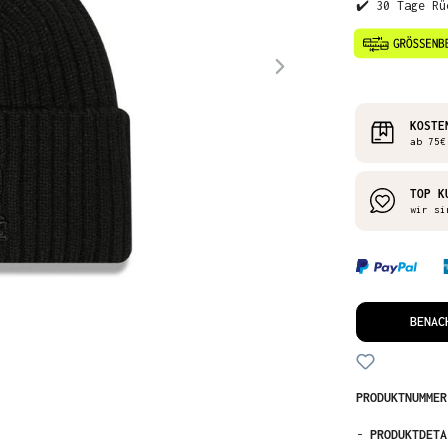
✔️ 30 Tage Rü
KOSTE
ab 75€
TOP K
wir si
BENAC
PRODUKTNUMME
-
PRODUKTDETA