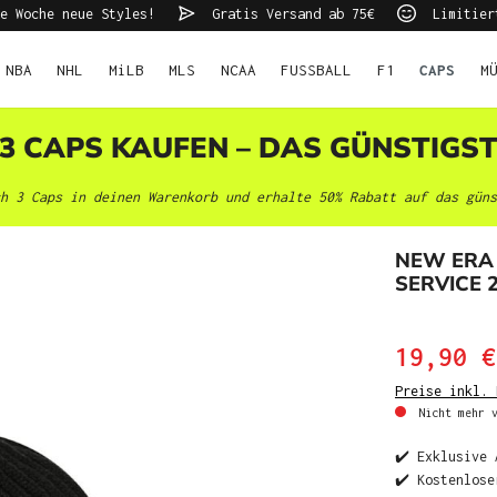
e Woche neue Styles!
Gratis Versand ab 75€
Limitier
NBA
NHL
MiLB
MLS
NCAA
FUSSBALL
F1
CAPS
M
 3 CAPS KAUFEN – DAS GÜNSTIGS
h 3 Caps in deinen Warenkorb und erhalte 50% Rabatt auf das güns
NEW ERA
SERVICE 
19,90 €
Preise inkl. 
Nicht mehr v
✔️ Exklusive 
✔️ Kostenlose