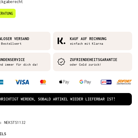
ckgaberecht
NLOSER VERSAND
KAUF AUF RECHNUNG
 Bestellwert
einfach mit Klarna
UNDENSERVICE
ZUFRIENDEHEITSGARANTIE
nd immer für dich da!
oder Geld zurück!
HRICHTIGT WERDEN, SOBALD ARTIKEL WIEDER LIEFERBAR IST!
R:
NEKSTS1132
ILS