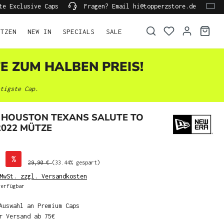
te Exclusive Caps
Fragen? Email hi@topperzstore.de
ÜTZEN
NEW IN
SPECIALS
SALE
TE ZUM HALBEN PREIS!
tigste Cap.
 HOUSTON TEXANS SALUTE TO
2022 MÜTZE
%
29,90 €
(33.44% gespart)
MwSt. zzgl. Versandkosten
erfügbar
Auswahl an Premium Caps
r Versand ab 75€