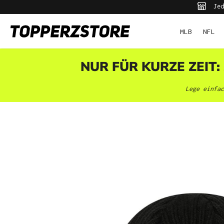
Jed
pringen
Zur Hauptnavigation springen
MLB
NFL
NUR FÜR KURZE ZEIT:
Lege einfac
Bildergalerie überspringen