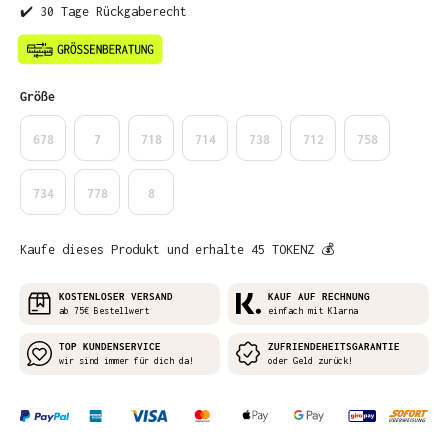
✔️ 30 Tage Rückgaberecht
auswählen
Größe
678
7
718
714
738
712
758
734
778
8
Kaufe dieses Produkt und erhalte 45 TOKENZ 💰
KOSTENLOSER VERSAND
KAUF AUF RECHNUNG
ab 75€ Bestellwert
einfach mit Klarna
TOP KUNDENSERVICE
ZUFRIENDEHEITSGARANTIE
wir sind immer für dich da!
oder Geld zurück!