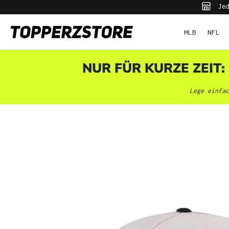
Jed
pringen
Zur Hauptnavigation springen
MLB
NFL
NUR FÜR KURZE ZEIT:
Lege einfac
Bildergalerie überspringen