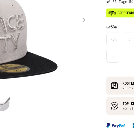
✔️ 30 Tage Rü
auswähl
Größe
678
7
8
KOSTE
ab 75€
TOP K
wir si