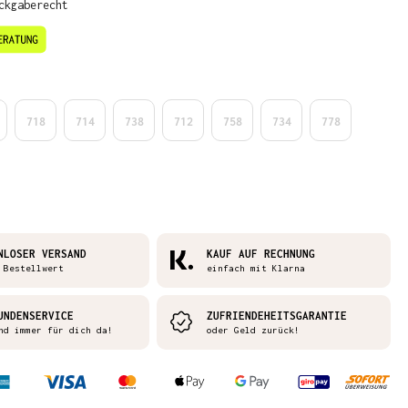
ckgaberecht
en
718
714
738
712
758
734
778
NLOSER VERSAND
KAUF AUF RECHNUNG
 Bestellwert
einfach mit Klarna
UNDENSERVICE
ZUFRIENDEHEITSGARANTIE
nd immer für dich da!
oder Geld zurück!