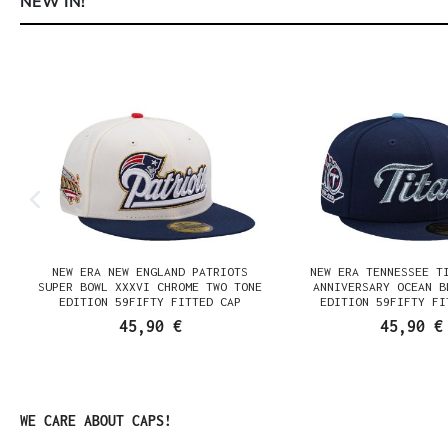
NEW IN!
Produktgalerie überspringen
NEW ERA NEW ENGLAND PATRIOTS
NEW ERA TENNESSEE T
N
SUPER BOWL XXXVI CHROME TWO TONE
ANNIVERSARY OCEAN B
EDITION 59FIFTY FITTED CAP
EDITION 59FIFTY FI
45,90 €
45,90 €
Produktgalerie überspringen
WE CARE ABOUT CAPS!