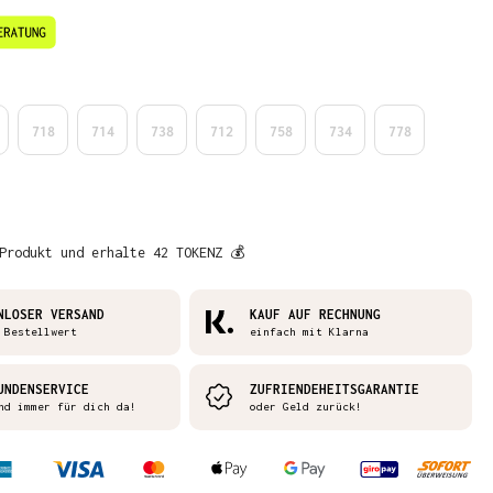
en
718
714
738
712
758
734
778
Produkt und erhalte 42 TOKENZ 💰
NLOSER VERSAND
KAUF AUF RECHNUNG
 Bestellwert
einfach mit Klarna
UNDENSERVICE
ZUFRIENDEHEITSGARANTIE
nd immer für dich da!
oder Geld zurück!