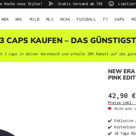
e Woche neue Styles!
Gratis Versand ab 75€
Limitier
NBA
NHL
MiLB
MLS
NCAA
FUSSBALL
F1
CAPS
M
 3 CAPS KAUFEN – DAS GÜNSTIGS
h 3 Caps in deinen Warenkorb und erhalte 50% Rabatt auf das güns
NEW ERA
PINK EDIT
42,90 €
Preise inkl. 
Nicht mehr v
✔️ Exklusive 
✔️ Kostenlose
✔️ 30 Tage Rü