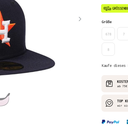
auswähl
Größe
678
7
8
Kaufe dieses 
KOSTE
ab 75€
TOP K
wir si