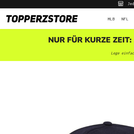
Jed
pringen
Zur Hauptnavigation springen
MLB
NFL
NUR FÜR KURZE ZEIT:
Lege einfac
Bildergalerie überspringen