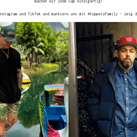
machen wir jede Cap einzigartig!
nstagram und TikTok und markiere uns mit #topperzfamily – zeig d