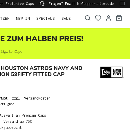
te Exclusive Caps
Fragen? Email hi@topperzstore.de
ÜTZEN
NEW IN
SPECIALS
SALE
TE ZUM HALBEN PREIS!
tigste Cap.
 HOUSTON ASTROS NAVY AND
ION 59FIFTY FITTED CAP
MwSt. zzgl. Versandkosten
erfügbar
Auswahl an Premium Caps
r Versand ab 75€
ckgaberecht