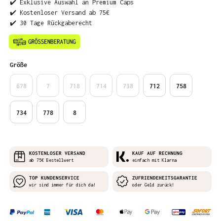
✔️ Exklusive Auswahl an Premium Caps
✔️ Kostenloser Versand ab 75€
✔️ 30 Tage Rückgaberecht
auswählen
Größe
678
7
718
714
738
712
758
734
778
8
KOSTENLOSER VERSAND
KAUF AUF RECHNUNG
ab 75€ Bestellwert
einfach mit Klarna
TOP KUNDENSERVICE
ZUFRIENDEHEITSGARANTIE
wir sind immer für dich da!
oder Geld zurück!