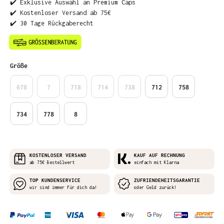
✔️ Exklusive Auswahl an Premium Caps
✔️ Kostenloser Versand ab 75€
✔️ 30 Tage Rückgaberecht
auswählen
Größe
678
7
718
714
738
712
758
734
778
8
KOSTENLOSER VERSAND
KAUF AUF RECHNUNG
ab 75€ Bestellwert
einfach mit Klarna
TOP KUNDENSERVICE
ZUFRIENDEHEITSGARANTIE
wir sind immer für dich da!
oder Geld zurück!