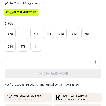
✔️ 30 Tage Rückgaberecht
auswählen
Größe
678
7
718
714
738
712
758
734
778
8
Produkt Anzahl: Gib den gewünschten Wer
IN DEN WARENKORB
Kaufe dieses Produkt und erhalte 45 TOKENZ 💰
KOSTENLOSER VERSAND
KAUF AUF RECHNUNG
ab 75€ Bestellwert
einfach mit Klarna