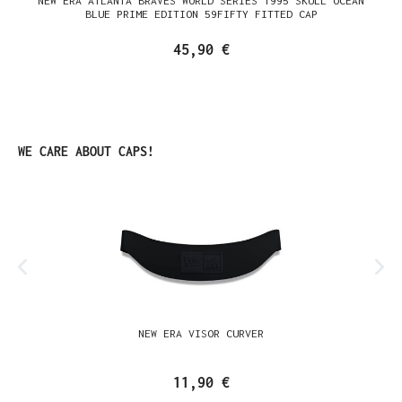
NEW ERA ATLANTA BRAVES WORLD SERIES 1995 SKULL OCEAN
BLUE PRIME EDITION 59FIFTY FITTED CAP
45,90 €
Produktgalerie überspringen
WE CARE ABOUT CAPS!
NEW ERA VISOR CURVER
11,90 €