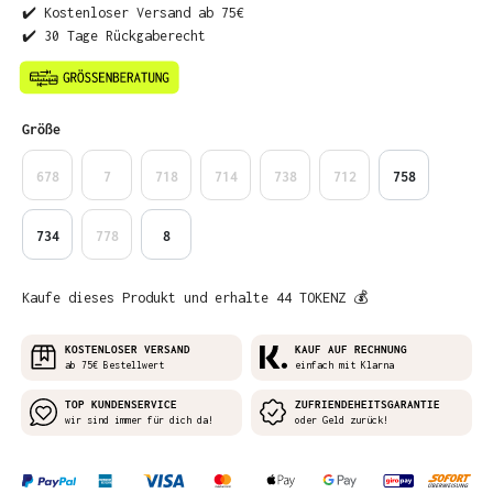
✔️ Kostenloser Versand ab 75€
✔️ 30 Tage Rückgaberecht
auswählen
Größe
678
7
718
714
738
712
758
734
778
8
Kaufe dieses Produkt und erhalte 44 TOKENZ 💰
KOSTENLOSER VERSAND
KAUF AUF RECHNUNG
ab 75€ Bestellwert
einfach mit Klarna
TOP KUNDENSERVICE
ZUFRIENDEHEITSGARANTIE
wir sind immer für dich da!
oder Geld zurück!