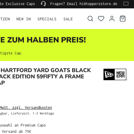
te Exclusive Caps
Fragen? Email hi@topperzstore.de
ÜTZEN
NEW IN
SPECIALS
SALE
TE ZUM HALBEN PREIS!
tigste Cap.
 HARTFORD YARD GOATS BLACK
K EDITION 59FIFTY A FRAME
AP
MwSt. zzgl. Versandkosten
gbar, Lieferzeit: 1-3 Werktage
Auswahl an Premium Caps
r Versand ab 75€