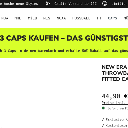
e Woche neue Styles!
Gratis Versand ab 75€
Limitier
NBA
NHL
MiLB
MLS
NCAA
FUSSBALL
F1
CAPS
M
 3 CAPS KAUFEN – DAS GÜNSTIGS
h 3 Caps in deinen Warenkorb und erhalte 50% Rabatt auf das güns
NEW ERA
THROWBAC
FITTED C
44,90 €
Preise inkl. 
Sofort verfü
✔️ Exklusive 
✔️ Kostenlose