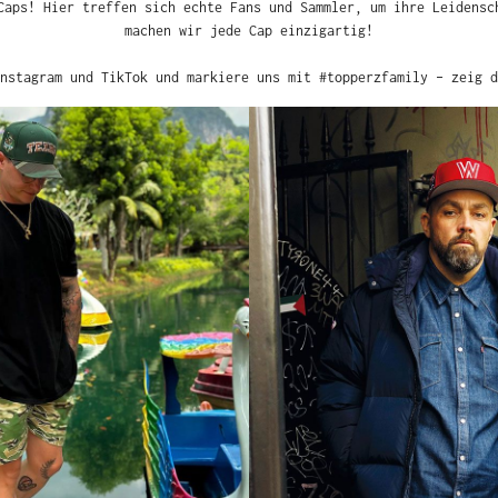
Caps! Hier treffen sich echte Fans und Sammler, um ihre Leidensc
machen wir jede Cap einzigartig!
nstagram und TikTok und markiere uns mit #topperzfamily – zeig d