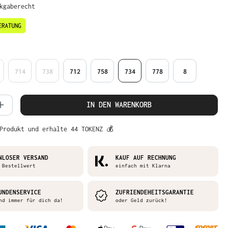
ckgaberecht
en
714
738
712
758
734
778
8
 Anzahl: Gib den gewünschten Wert ein 
IN DEN WARENKORB
Produkt und erhalte 44 TOKENZ 💰
NLOSER VERSAND
KAUF AUF RECHNUNG
 Bestellwert
einfach mit Klarna
UNDENSERVICE
ZUFRIENDEHEITSGARANTIE
nd immer für dich da!
oder Geld zurück!