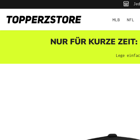
Jed
pringen
Zur Hauptnavigation springen
MLB
NFL
NUR FÜR KURZE ZEIT:
Lege einfac
Bildergalerie überspringen