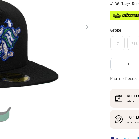
✔️ 30 Tage Rü
auswähl
Größe
7
718
Produkt
Kaufe dieses 
KOSTE
ab 75€
TOP K
wir si