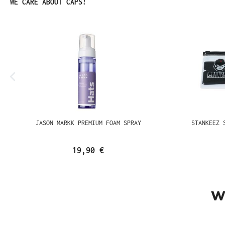
Produktgalerie überspringen
WE CARE ABOUT CAPS!
JASON MARKK PREMIUM FOAM SPRAY
STANKEEZ 
19,90 €
W