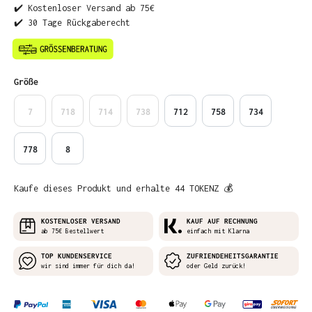
✔️ Kostenloser Versand ab 75€
✔️ 30 Tage Rückgaberecht
auswählen
Größe
7
718
714
738
712
758
734
778
8
Kaufe dieses Produkt und erhalte 44 TOKENZ 💰
KOSTENLOSER VERSAND
KAUF AUF RECHNUNG
ab 75€ Bestellwert
einfach mit Klarna
TOP KUNDENSERVICE
ZUFRIENDEHEITSGARANTIE
wir sind immer für dich da!
oder Geld zurück!