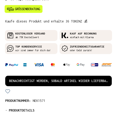
Kaufe dieses Produkt und erhalte 36 TOKENZ 💰
KOSTENLOSER VERSAND
KAUF AUF RECHNUNG
ab 75€ Bestellwert
einfach mit Klarna
TOP KUNDENSERVICE
ZUFRIENDEHEITSGARANTIE
wir sind immer für dich da!
oder Geld zurück!
BENACHRICHTIGT WERDEN, SOBALD ARTIKEL WIEDER LIEFERBAR IST!
PRODUKTNUMMER:
NEK1571
-
PRODUKTDETAILS