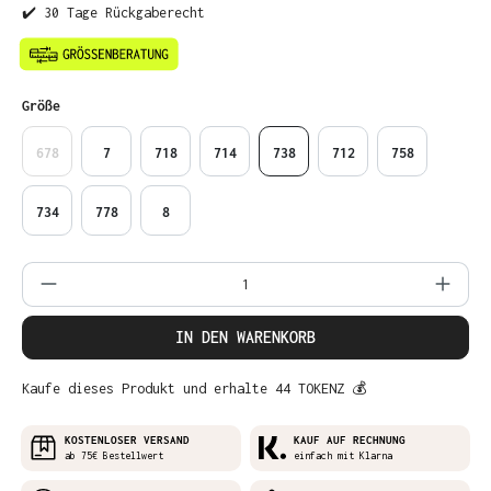
✔️ 30 Tage Rückgaberecht
auswählen
Größe
678
7
718
714
738
712
758
734
778
8
Produkt Anzahl: Gib den gewünschten Wer
IN DEN WARENKORB
Kaufe dieses Produkt und erhalte 44 TOKENZ 💰
KOSTENLOSER VERSAND
KAUF AUF RECHNUNG
ab 75€ Bestellwert
einfach mit Klarna