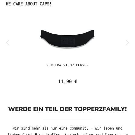
Produktgalerie überspringen
WE CARE ABOUT CAPS!
NEW ERA VISOR CURVER
11,90 €
WERDE EIN TEIL DER TOPPERZFAMILY!
Wir sind mehr als nur eine Community – wir leben und
lieben Caps! Hier treffen sich echte Fans und Sammler, um