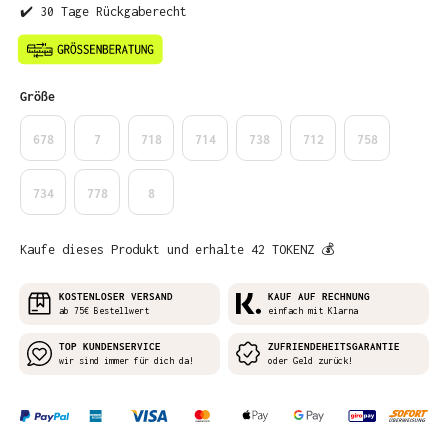
✔️ 30 Tage Rückgaberecht
auswählen
Größe
678
7
718
714
738
712
758
734
778
8
Kaufe dieses Produkt und erhalte 42 TOKENZ 💰
KOSTENLOSER VERSAND
KAUF AUF RECHNUNG
ab 75€ Bestellwert
einfach mit Klarna
TOP KUNDENSERVICE
ZUFRIENDEHEITSGARANTIE
wir sind immer für dich da!
oder Geld zurück!