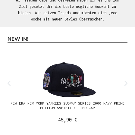
Wir lieben Caps und deswegen haben wir es uns zum
Ziel gesetzt dir die beste mögliche Auswahl zu
bieten. Wir setzen Trends und möchten dich jede
Woche mit neuen Styles überraschen.
NEW IN!
Produktgalerie überspringen
NEW ERA NEW YORK YANKEES SUBWAY SERIES 2000 NAVY PRIME
EDITION 59FIFTY FITTED CAP
45,90 €