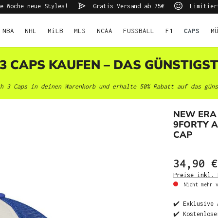
e Woche neue Styles!
Gratis Versand ab 75€
Limitier
NBA
NHL
MiLB
MLS
NCAA
FUSSBALL
F1
CAPS
M
 3 CAPS KAUFEN – DAS GÜNSTIGS
h 3 Caps in deinen Warenkorb und erhalte 50% Rabatt auf das güns
NEW ERA 
9FORTY 
CAP
34,90 €
Preise inkl. 
Nicht mehr v
✔️ Exklusive 
✔️ Kostenlose