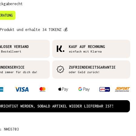
ckgaberecht
Produkt und erhalte 34 TOKENZ 💰
NLOSER VERSAND
KAUF AUF RECHNUNG
 Bestellwert
einfach mit Klarna
UNDENSERVICE
ZUFRIENDEHEITSGARANTIE
nd immer für dich da!
oder Geld zurück!
HRICHTIGT WERDEN, SOBALD ARTIKEL WIEDER LIEFERBAR IST!
R:
NWE6703