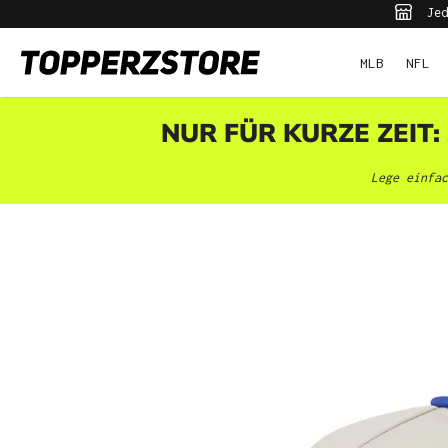
Jed
pringen
Zur Hauptnavigation springen
MLB
NFL
NUR FÜR KURZE ZEIT:
Lege einfac
Bildergalerie überspringen