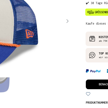
✔️ 30 Tage Rü
Kaufe dieses 
KOSTE
ab 75€
TOP K
wir si
BENAC
PRODUKTNUMME