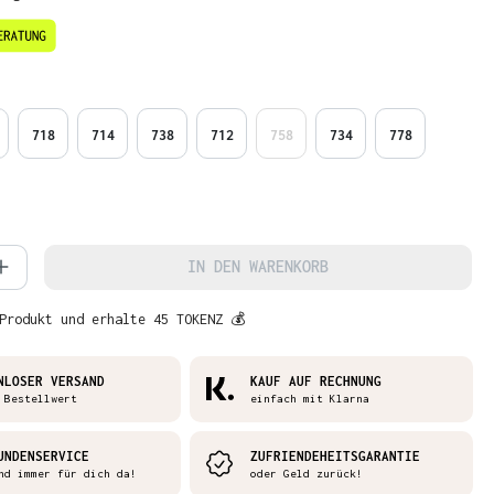
en
718
714
738
712
758
734
778
 Anzahl: Gib den gewünschten Wert ein 
IN DEN WARENKORB
Produkt und erhalte 45 TOKENZ 💰
NLOSER VERSAND
KAUF AUF RECHNUNG
 Bestellwert
einfach mit Klarna
UNDENSERVICE
ZUFRIENDEHEITSGARANTIE
nd immer für dich da!
oder Geld zurück!