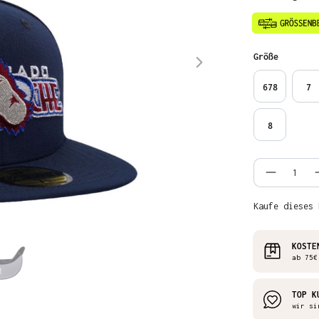
auswähl
Größe
678
7
8
Produkt
Kaufe dieses 
KOSTE
ab 75€
TOP K
wir si