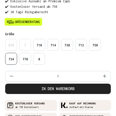
✔️ Exklusive Auswahl an Premium Caps
✔️ Kostenloser Versand ab 75€
✔️ 30 Tage Rückgaberecht
auswählen
Größe
678
7
718
714
738
712
758
734
778
8
Produkt Anzahl: Gib den gewünschten Wer
IN DEN WARENKORB
KOSTENLOSER VERSAND
KAUF AUF RECHNUNG
ab 75€ Bestellwert
einfach mit Klarna