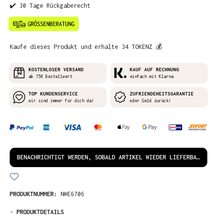
✔️ 30 Tage Rückgaberecht
Kaufe dieses Produkt und erhalte 34 TOKENZ 💰
KOSTENLOSER VERSAND
KAUF AUF RECHNUNG
ab 75€ Bestellwert
einfach mit Klarna
TOP KUNDENSERVICE
ZUFRIENDEHEITSGARANTIE
wir sind immer für dich da!
oder Geld zurück!
BENACHRICHTIGT WERDEN, SOBALD ARTIKEL WIEDER LIEFERBAR IST!
PRODUKTNUMMER:
NWE6706
-
PRODUKTDETAILS