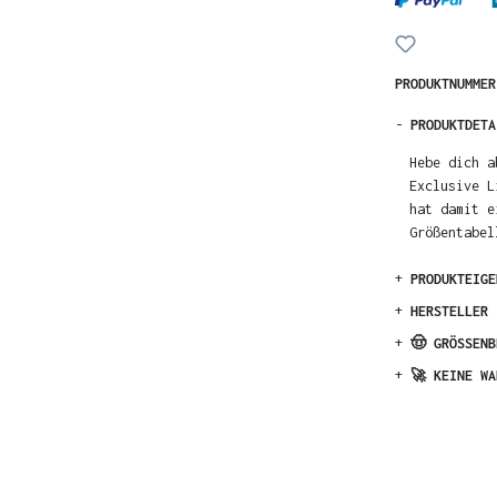
PRODUKTNUMME
-
PRODUKTDETA
Hebe dich a
Exclusive L
hat damit e
Größentabel
+
PRODUKTEIGE
+
HERSTELLER
+
🤠 GRÖSSENB
+
🚀 KEINE WA