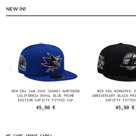
NEW IN!
Produktgalerie überspringen
NEW ERA SAN JOSE SHARKS NORTHERN
NEW ERA WINNIPEG J
N
CALIFORNIA ROYAL BLUE PRIME
ANNIVERSARY BLACK PR
EDITION 59FIFTY FITTED CAP
59FIFTY FITTED
45,90 €
45,90 €
Produktgalerie überspringen