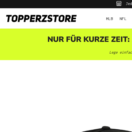
Jed
pringen
Zur Hauptnavigation springen
MLB
NFL
NUR FÜR KURZE ZEIT:
Lege einfac
Bildergalerie überspringen