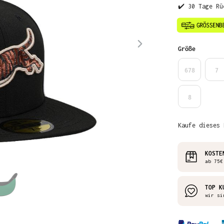
✔️ 30 Tage Rü
auswähl
Größe
678
7
8
Kaufe dieses 
KOSTE
ab 75€
TOP K
wir si