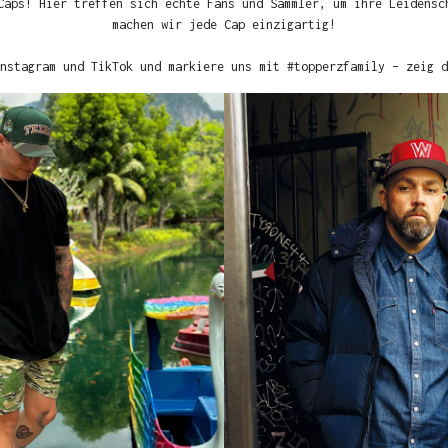
Caps! Hier treffen sich echte Fans und Sammler, um ihre Leidensc
machen wir jede Cap einzigartig!
nstagram und TikTok und markiere uns mit #topperzfamily – zeig d