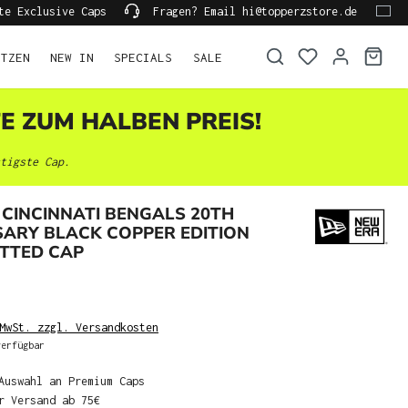
te Exclusive Caps
Fragen? Email hi@topperzstore.de
ÜTZEN
NEW IN
SPECIALS
SALE
TE ZUM HALBEN PREIS!
tigste Cap.
CINCINNATI BENGALS 20TH
ARY BLACK COPPER EDITION
ITTED CAP
MwSt. zzgl. Versandkosten
erfügbar
Auswahl an Premium Caps
r Versand ab 75€