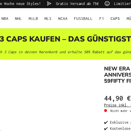
e Woche neue Styles!
Gratis Versand ab 75€
Limitier
NBA
NHL
MiLB
MLS
NCAA
FUSSBALL
F1
CAPS
M
 3 CAPS KAUFEN – DAS GÜNSTIGS
h 3 Caps in deinen Warenkorb und erhalte 50% Rabatt auf das güns
NEW ERA 
ANNIVERS
59FIFTY F
44,90 €
Preise inkl. 
Nicht mehr v
✔️ Exklusive 
✔️ Kostenlose