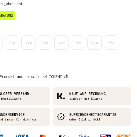
ckgaberecht
en
718
714
738
712
758
734
778
Produkt und erhalte 44 TOKENZ 💰
NLOSER VERSAND
KAUF AUF RECHNUNG
 Bestellwert
einfach mit Klarna
UNDENSERVICE
ZUFRIENDEHEITSGARANTIE
nd immer für dich da!
oder Geld zurück!