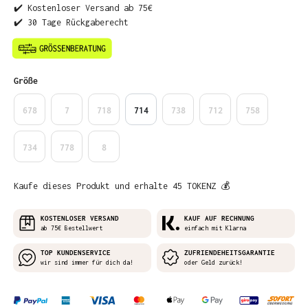
✔️ Kostenloser Versand ab 75€
✔️ 30 Tage Rückgaberecht
auswählen
Größe
678
7
718
714
738
712
758
734
778
8
Kaufe dieses Produkt und erhalte 45 TOKENZ 💰
KOSTENLOSER VERSAND
KAUF AUF RECHNUNG
ab 75€ Bestellwert
einfach mit Klarna
TOP KUNDENSERVICE
ZUFRIENDEHEITSGARANTIE
wir sind immer für dich da!
oder Geld zurück!