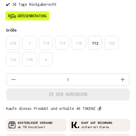
✔️ 30 Tage Rückgaberecht
auswählen
Größe
678
7
718
714
738
712
758
734
778
8
Produkt Anzahl: Gib den gewünschten Wer
IN DEN WARENKORB
Kaufe dieses Produkt und erhalte 46 TOKENZ 💰
KOSTENLOSER VERSAND
KAUF AUF RECHNUNG
ab 75€ Bestellwert
einfach mit Klarna