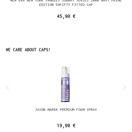
NEW ERA NEW YORK YANKEES SUBWAY SERIES 2000 NAVY PRIME
EDITION 59FIFTY FITTED CAP
45,90 €
Produktgalerie überspringen
WE CARE ABOUT CAPS!
JASON MARKK PREMIUM FOAM SPRAY
19,90 €