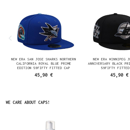
NEW ERA SAN JOSE SHARKS NORTHERN
NEW ERA WINNIPEG J
N
CALIFORNIA ROYAL BLUE PRIME
ANNIVERSARY BLACK PR
EDITION 59FIFTY FITTED CAP
59FIFTY FITTED
45,90 €
45,90 €
Produktgalerie überspringen
WE CARE ABOUT CAPS!