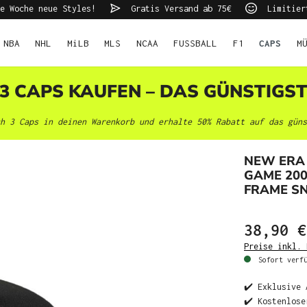
e Woche neue Styles!
Gratis Versand ab 75€
Limitier
NBA
NHL
MiLB
MLS
NCAA
FUSSBALL
F1
CAPS
M
 3 CAPS KAUFEN – DAS GÜNSTIGS
h 3 Caps in deinen Warenkorb und erhalte 50% Rabatt auf das güns
NEW ERA 
GAME 200
FRAME S
38,90 €
Preise inkl. 
Sofort verfü
✔️ Exklusive 
✔️ Kostenlose