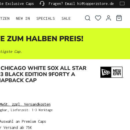
te Exclusive Caps
Fragen? Email hi@topperzstore.de
ÜTZEN
NEW IN
SPECIALS
SALE
TE ZUM HALBEN PREIS!
tigste Cap.
CHICAGO WHITE SOX ALL STAR
3 BLACK EDITION 9FORTY A
NAPBACK CAP
MwSt. zzgl. Versandkosten
gbar, Lieferzeit: 1-3 Werktage
Auswahl an Premium Caps
r Versand ab 75€