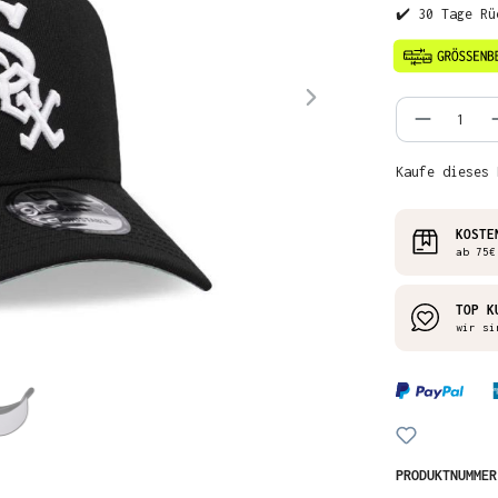
✔️ 30 Tage Rü
Produkt
Kaufe dieses 
KOSTE
ab 75€
TOP K
wir si
PRODUKTNUMME