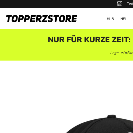
Jed
pringen
Zur Hauptnavigation springen
MLB
NFL
NUR FÜR KURZE ZEIT:
Lege einfac
Bildergalerie überspringen