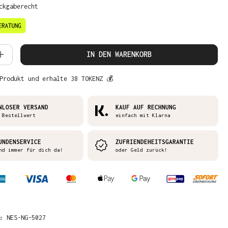
ckgaberecht
 Anzahl: Gib den gewünschten Wert ein 
IN DEN WARENKORB
Produkt und erhalte 38 TOKENZ 💰
NLOSER VERSAND
KAUF AUF RECHNUNG
 Bestellwert
einfach mit Klarna
UNDENSERVICE
ZUFRIENDEHEITSGARANTIE
nd immer für dich da!
oder Geld zurück!
R:
NES-NG-5027