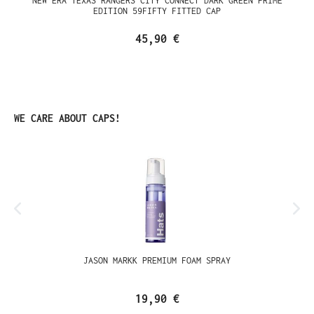
NEW ERA TEXAS RANGERS CITY CONNECT DARK GREEN PRIME
EDITION 59FIFTY FITTED CAP
45,90 €
Produktgalerie überspringen
WE CARE ABOUT CAPS!
JASON MARKK PREMIUM FOAM SPRAY
19,90 €