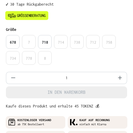
✔️ 30 Tage Rückgaberecht
auswählen
Größe
678
7
718
714
738
712
758
734
778
8
Produkt Anzahl: Gib den gewünschten Wer
IN DEN WARENKORB
Kaufe dieses Produkt und erhalte 45 TOKENZ 💰
KOSTENLOSER VERSAND
KAUF AUF RECHNUNG
ab 75€ Bestellwert
einfach mit Klarna