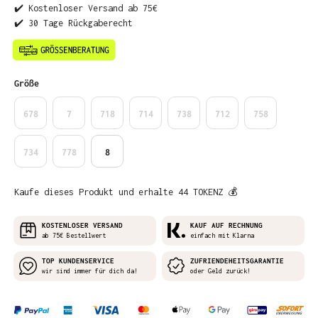
✔️ Kostenloser Versand ab 75€
✔️ 30 Tage Rückgaberecht
auswählen
Größe
678
7
718
714
738
712
758
734
778
8
Kaufe dieses Produkt und erhalte 44 TOKENZ 💰
KOSTENLOSER VERSAND
KAUF AUF RECHNUNG
ab 75€ Bestellwert
einfach mit Klarna
TOP KUNDENSERVICE
ZUFRIENDEHEITSGARANTIE
wir sind immer für dich da!
oder Geld zurück!