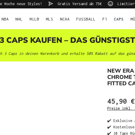
e Woche neue Styles!
Gratis Versand ab 75€
Limitier
NBA
NHL
MiLB
MLS
NCAA
FUSSBALL
F1
CAPS
M
 3 CAPS KAUFEN – DAS GÜNSTIGS
h 3 Caps in deinen Warenkorb und erhalte 50% Rabatt auf das güns
NEW ERA
CHROME T
FITTED C
45,90 €
Preise inkl. 
✔️ Exklusive 
✔️ Kostenlose
✔️ 30 Tage Rü