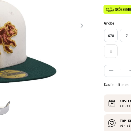
auswähl
Größe
678
7
8
Produkt
Kaufe dieses 
KOSTE
ab 75€
TOP K
wir si