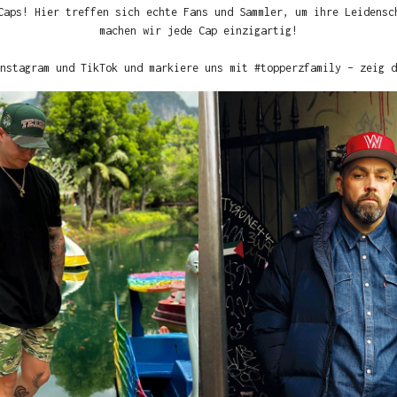
Caps! Hier treffen sich echte Fans und Sammler, um ihre Leidensc
machen wir jede Cap einzigartig!
nstagram und TikTok und markiere uns mit #topperzfamily – zeig d