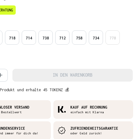
en
718
714
738
712
758
734
778
 Anzahl: Gib den gewünschten Wert ein 
IN DEN WARENKORB
Produkt und erhalte 45 TOKENZ 💰
NLOSER VERSAND
KAUF AUF RECHNUNG
 Bestellwert
einfach mit Klarna
UNDENSERVICE
ZUFRIENDEHEITSGARANTIE
nd immer für dich da!
oder Geld zurück!