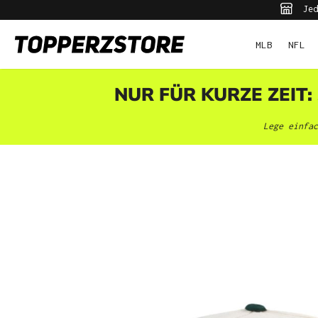
Jed
pringen
Zur Hauptnavigation springen
MLB
NFL
NUR FÜR KURZE ZEIT:
Lege einfac
Bildergalerie überspringen