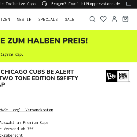
te Exclusive Caps
Fragen? Email hi@topperzstore.de
ÜTZEN
NEW IN
SPECIALS
SALE
TE ZUM HALBEN PREIS!
tigste Cap.
 CHICAGO CUBS BE ALERT
WO TONE EDITION 59FIFTY
AP
MwSt. zzgl. Versandkosten
Auswahl an Premium Caps
r Versand ab 75€
ckgaberecht