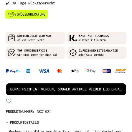
✔️ 30 Tage Rückgaberecht
KOSTENLOSER VERSAND
KAUF AUF RECHNUNG
ab 75€ Bestellwert
einfach mit Klarna
TOP KUNDENSERVICE
ZUFRIENDEHEITSGARANTIE
wir sind immer für dich da!
oder Geld zurück!
BENACHRICHTIGT WERDEN, SOBALD ARTIKEL WIEDER LIEFERBAR IST!
PRODUKTNUMMER:
NKX1021
-
PRODUKTDETAILS
Hochwertige Mütze von New Era, ideal für den Herbst und