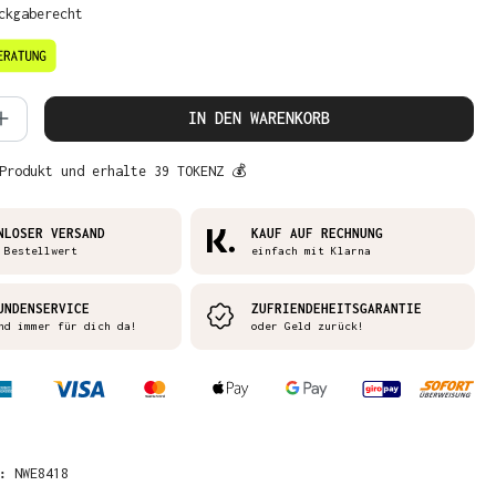
ckgaberecht
 Anzahl: Gib den gewünschten Wert ein 
IN DEN WARENKORB
Produkt und erhalte 39 TOKENZ 💰
NLOSER VERSAND
KAUF AUF RECHNUNG
 Bestellwert
einfach mit Klarna
UNDENSERVICE
ZUFRIENDEHEITSGARANTIE
nd immer für dich da!
oder Geld zurück!
R:
NWE8418