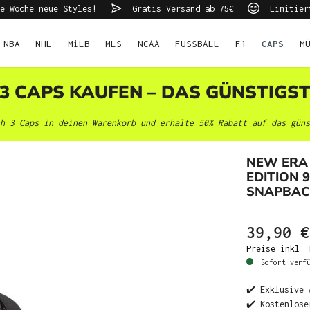
e Woche neue Styles!
Gratis Versand ab 75€
Limitier
NBA
NHL
MiLB
MLS
NCAA
FUSSBALL
F1
CAPS
M
 3 CAPS KAUFEN – DAS GÜNSTIGS
h 3 Caps in deinen Warenkorb und erhalte 50% Rabatt auf das güns
NEW ERA
EDITION 
SNAPBAC
39,90 €
Preise inkl. 
Sofort verfü
✔️ Exklusive 
✔️ Kostenlose