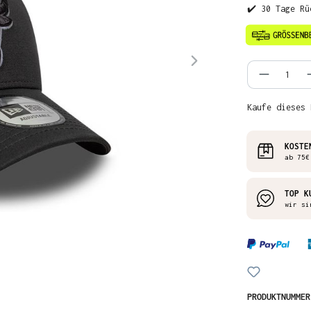
✔️ 30 Tage Rü
Produkt
Kaufe dieses 
KOSTE
ab 75€
TOP K
wir si
PRODUKTNUMME