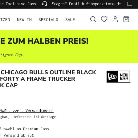
te Exclusive Caps
Fragen? Email hi@topperzstore.de
ÜTZEN
NEW IN
SPECIALS
SALE
TE ZUM HALBEN PREIS!
tigste Cap.
 CHICAGO BULLS OUTLINE BLACK
9FORTY A FRAME TRUCKER
K CAP
MwSt. zzgl. Versandkosten
gbar, Lieferzeit: 1-3 Werktage
Auswahl an Premium Caps
r Versand ab 75€