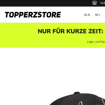
Jed
pringen
Zur Hauptnavigation springen
MLB
NFL
NUR FÜR KURZE ZEIT:
Lege einfac
Bildergalerie überspringen