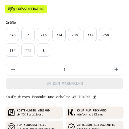
auswählen
Größe
678
7
718
714
738
712
758
734
778
8
Produkt Anzahl: Gib den gewünschten Wer
IN DEN WARENKORB
Kaufe dieses Produkt und erhalte 45 TOKENZ 💰
KOSTENLOSER VERSAND
KAUF AUF RECHNUNG
ab 75€ Bestellwert
einfach mit Klarna
TOP KUNDENSERVICE
ZUFRIENDEHEITSGARANTIE
wir sind immer für dich da!
oder Geld zurück!