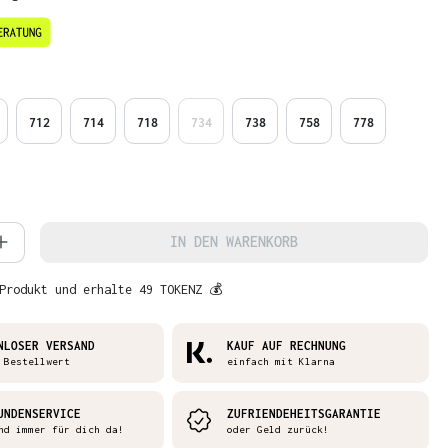
en
712
714
718
734
738
758
778
 Anzahl: Gib den gewünschten Wert ein 
IN DEN WARENKORB
Produkt und erhalte 49 TOKENZ 💰
NLOSER VERSAND
KAUF AUF RECHNUNG
 Bestellwert
einfach mit Klarna
UNDENSERVICE
ZUFRIENDEHEITSGARANTIE
nd immer für dich da!
oder Geld zurück!