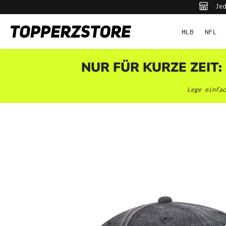
Jed
pringen
Zur Hauptnavigation springen
MLB
NFL
NUR FÜR KURZE ZEIT:
Lege einfac
Bildergalerie überspringen