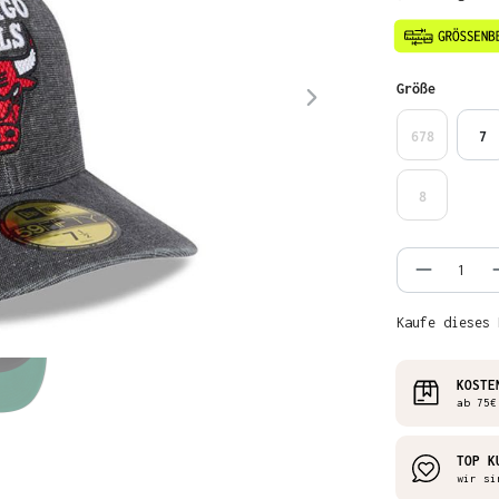
auswähl
Größe
678
7
8
Produkt
Kaufe dieses 
KOSTE
ab 75€
TOP K
wir si