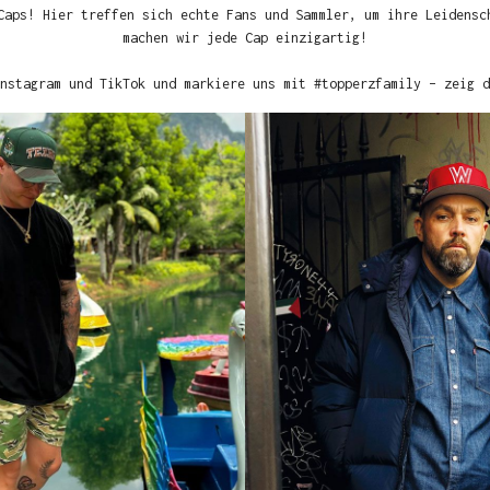
Caps! Hier treffen sich echte Fans und Sammler, um ihre Leidensc
machen wir jede Cap einzigartig!
nstagram und TikTok und markiere uns mit #topperzfamily – zeig d