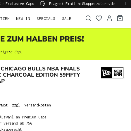
te Exclusive Caps
Fragen? Email hi@topperzstore.de
ÜTZEN
NEW IN
SPECIALS
SALE
TE ZUM HALBEN PREIS!
tigste Cap.
CHICAGO BULLS NBA FINALS
 CHARCOAL EDITION 59FIFTY
AP
MwSt. zzgl. Versandkosten
Auswahl an Premium Caps
r Versand ab 75€
ckgaberecht