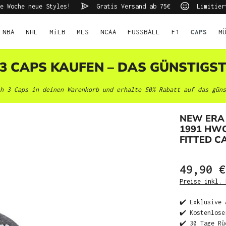
e Woche neue Styles!
Gratis Versand ab 75€
Limitier
NBA
NHL
MiLB
MLS
NCAA
FUSSBALL
F1
CAPS
M
 3 CAPS KAUFEN – DAS GÜNSTIGS
h 3 Caps in deinen Warenkorb und erhalte 50% Rabatt auf das güns
NEW ERA 
1991 HWC
FITTED C
49,90 €
Preise inkl. 
✔️ Exklusive 
✔️ Kostenlose
✔️ 30 Tage Rü