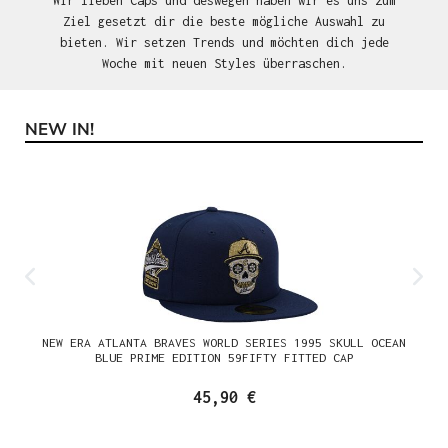
Wir lieben Caps und deswegen haben wir es uns zum
Ziel gesetzt dir die beste mögliche Auswahl zu
bieten. Wir setzen Trends und möchten dich jede
Woche mit neuen Styles überraschen.
NEW IN!
Produktgalerie überspringen
NEW ERA ATLANTA BRAVES WORLD SERIES 1995 SKULL OCEAN
BLUE PRIME EDITION 59FIFTY FITTED CAP
45,90 €