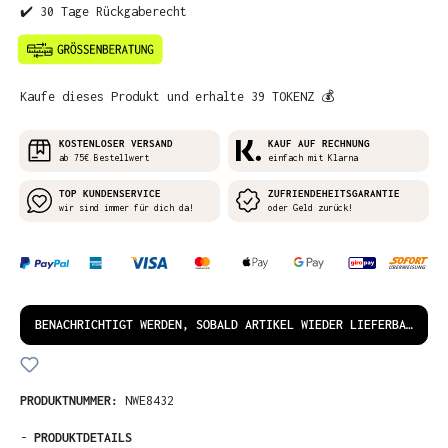
✔️ 30 Tage Rückgaberecht
Kaufe dieses Produkt und erhalte 39 TOKENZ 💰
KOSTENLOSER VERSAND
KAUF AUF RECHNUNG
ab 75€ Bestellwert
einfach mit Klarna
TOP KUNDENSERVICE
ZUFRIENDEHEITSGARANTIE
wir sind immer für dich da!
oder Geld zurück!
BENACHRICHTIGT WERDEN, SOBALD ARTIKEL WIEDER LIEFERBAR IST!
PRODUKTNUMMER:
NWE8432
-
PRODUKTDETAILS