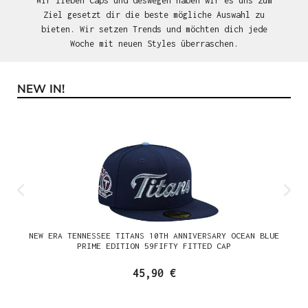
Wir lieben Caps und deswegen haben wir es uns zum
Ziel gesetzt dir die beste mögliche Auswahl zu
bieten. Wir setzen Trends und möchten dich jede
Woche mit neuen Styles überraschen.
NEW IN!
Produktgalerie überspringen
NEW ERA TENNESSEE TITANS 10TH ANNIVERSARY OCEAN BLUE
PRIME EDITION 59FIFTY FITTED CAP
45,90 €